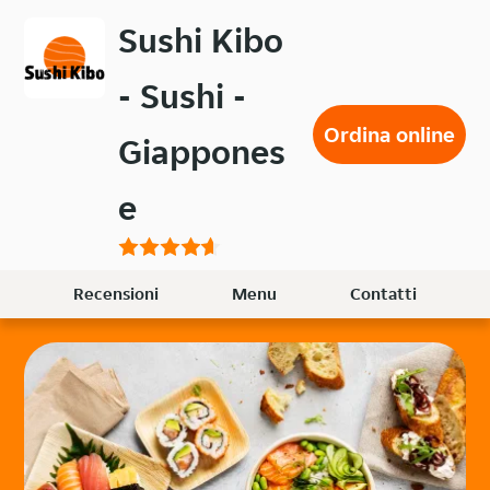
Passa
Sushi Kibo
al
contenuto
- Sushi -
principale
Ordina online
Giappones
e
Recensioni
Menu
Contatti